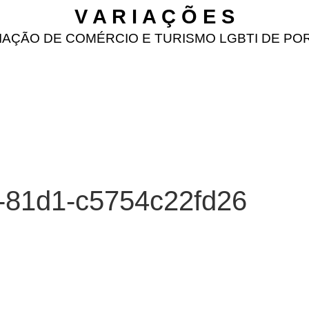
V A R I A Ç Õ E S
IAÇÃO DE COMÉRCIO E TURISMO LGBTI DE PO
3-81d1-c5754c22fd26