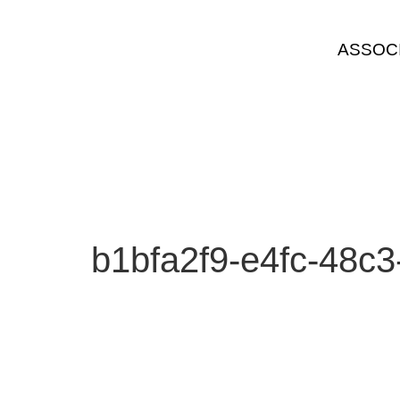
ASSOC
b1bfa2f9-e4fc-48c