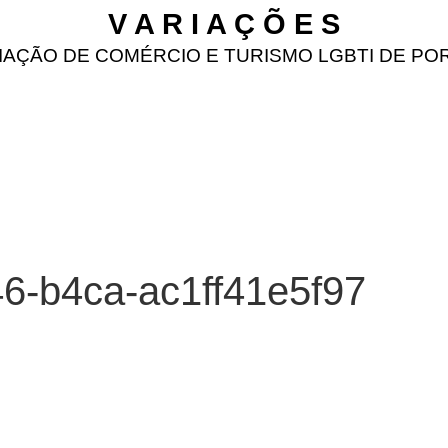
V A R I A Ç Õ E S
IAÇÃO DE COMÉRCIO E TURISMO LGBTI DE PO
6-b4ca-ac1ff41e5f97