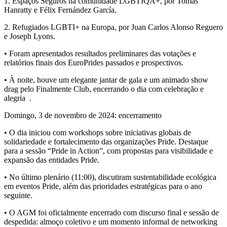
1.
Espaços Seguros na comunidade LGBTIQA+
, por Tomas
Hanratty e Félix Fernández García.
2.
Refugiados LGBTI+ na Europa
, por Juan Carlos Alonso Reguero
e Joseph Lyons.
• Foram apresentados resultados preliminares das votações e
relatórios finais dos EuroPrides passados e prospectivos.
• À noite, houve um elegante
jantar de gala
e um animado show
drag pelo
Finalmente Club
, encerrando o dia com celebração e
alegria
.
Domingo, 3 de novembro de 2024: encerramento
• O dia iniciou com workshops sobre iniciativas globais de
solidariedade e fortalecimento das organizações Pride. Destaque
para a sessão
“Pride in Action”
, com propostas para visibilidade e
expansão das entidades Pride.
• No último plenário (11:00), discutiram
sustentabilidade ecológica
em eventos Pride
, além das prioridades estratégicas para o ano
seguinte.
• O AGM foi oficialmente encerrado com discurso final e sessão de
despedida:
almoço coletivo
e um
momento informal de networking