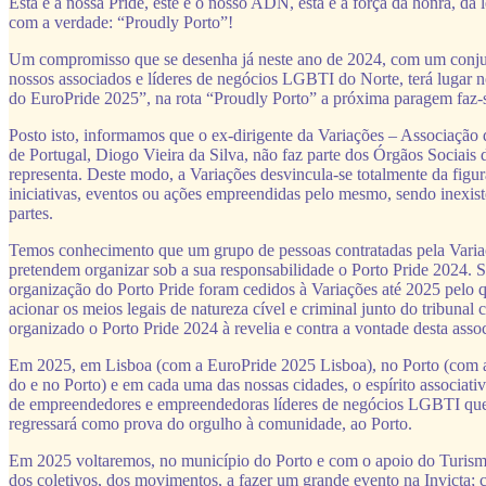
Esta é a nossa Pride, este é o nosso ADN, esta é a força da honra, da
com a verdade: “Proudly Porto”!
Um compromisso que se desenha já neste ano de 2024, com um conju
nossos associados e líderes de negócios LGBTI do Norte, terá lugar
do EuroPride 2025”, na rota “Proudly Porto” a próxima paragem faz-s
Posto isto, informamos que o ex-dirigente da Variações – Associaç
de Portugal, Diogo Vieira da Silva, não faz parte dos Órgãos Sociais d
representa. Deste modo, a Variações desvincula-se totalmente da figur
iniciativas, eventos ou ações empreendidas pelo mesmo, sendo inexist
partes.
Temos conhecimento que um grupo de pessoas contratadas pela Variaç
pretendem organizar sob a sua responsabilidade o Porto Pride 2024. S
organização do Porto Pride foram cedidos à Variações até 2025 pelo q
acionar os meios legais de natureza cível e criminal junto do tribunal
organizado o Porto Pride 2024 à revelia e contra a vontade desta asso
Em 2025, em Lisboa (com a EuroPride 2025 Lisboa), no Porto (com a
do e no Porto) e em cada uma das nossas cidades, o espírito associativi
de empreendedores e empreendedoras líderes de negócios LGBTI que, 
regressará como prova do orgulho à comunidade, ao Porto.
Em 2025 voltaremos, no município do Porto e com o apoio do Turismo
dos coletivos, dos movimentos, a fazer um grande evento na Invicta; c