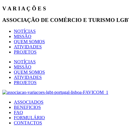
Pular
V A R I A Ç Õ E S
para
o
ASSOCIAÇÃO DE COMÉRCIO E TURISMO LGB
conteúdo
NOTÍCIAS
MISSÃO
QUEM SOMOS
ATIVIDADES
PROJETOS
NOTÍCIAS
MISSÃO
QUEM SOMOS
ATIVIDADES
PROJETOS
ASSOCIADOS
BENEFICIOS
FAQ
FORMULÁRIO
CONTACTOS