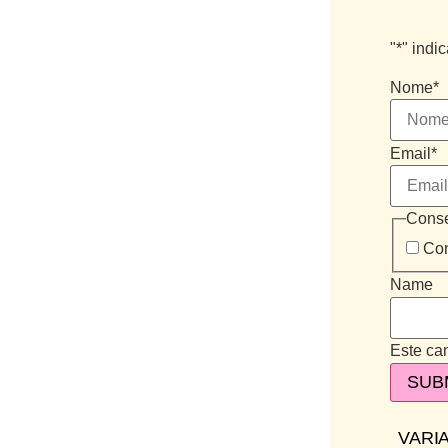
"
*
" indi
Nome
*
Email
*
Conse
Co
Name
Este cam
VARIA