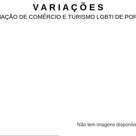
V A R I A Ç Õ E S
IAÇÃO DE COMÉRCIO E TURISMO LGBTI DE PO
Não tem imagens disponíve