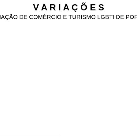
V A R I A Ç Õ E S
IAÇÃO DE COMÉRCIO E TURISMO LGBTI DE PO