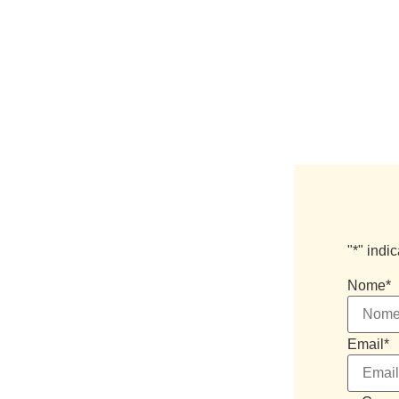
"
*
" indi
Nome
*
Email
*